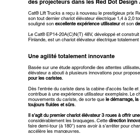
des projecteurs dans les Red Dot Design
Cat® Lift Trucks a reçu à nouveau le prestigieux prix R
son tout dernier chariot élévateur électrique 1,4 à 2,0
souligné son
excellente expérience utilisateur
et son
de
Le Cat® EP14-20A(C)N(T) 48V, développé et construit s
Finlande, est un chariot élévateur électrique totalement
Une agilité totalement innovante
Basée sur une étude approfondie des attentes utilisate
élévateur a abouti à plusieurs innovations pour propose
pour les caristes
.
Dès l'entrée du cariste dans la cabine d'accès facile et 
contribue à une expérience utilisateur exemplaire. Le c
mouvements du cariste, de sorte que
le démarrage, la
toujours fluides et sûrs
.
Il s'agit du premier chariot élévateur 3 roues à offrir un
considérablement les braquages. Cette
direction innov
faire demi-tour (à 180°) sans avoir à s'arrêter pour cha
accélère les manœuvres.