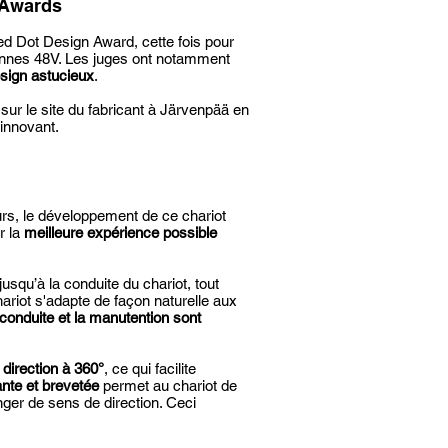
 Awards
ed Dot Design Award, cette fois pour
 tonnes 48V. Les juges ont notamment
sign astucieux
.
ur le site du fabricant à Järvenpää en
 innovant.
urs, le développement de ce chariot
r la
meilleure expérience possible
jusqu’à la conduite du chariot, tout
hariot s'adapte de façon naturelle aux
 conduite et la manutention sont
e direction à 360°
, ce qui facilite
ante et brevetée
permet au chariot de
nger de sens de direction. Ceci