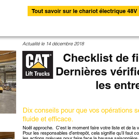
Tout savoir sur le chariot électrique 48V 
Actualité le 14 décembre 2018
Checklist de f
Dernières vérif
les entr
D
ix conseils pour que vos opérations 
fluide et efficace.
Noël approche. C'est le moment faire votre liste et de la vé
Pour les responsables d’entrepôt, cela signifie qu’il faut c
les actions prévues pour faire face la hausse saisonnière de