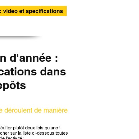
: video et specifications
in d'année :
ications dans
epôts
se déroulent de manière
rifier plutôt deux fois qu'une !
ocher sur la liste ci-dessous toutes
 l'activité :