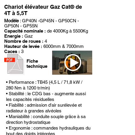
Chariot élévateur Gaz Cat® de
4T à 5,5T
Modèle
:
GP40N -GP45N - GP50CN -
GP50N - GP55N
Capacité nominale :
de 4000Kg à 5500Kg
Energie :
Gaz
Nombre de roues :
4
Hauteur de levée :
6000mm & 7000mm
Caces :
3
Fiche
technique
•
Performance : TB45 (4,5 L / 71,8 kW /
280 Nm à 1200 tr/min)
• Stabilité : le CDG bas - augmente aussi
les capacités résiduelles
• Fiabilité : admission d'air surélevée et
radiateur à grandes alvéoles
• Maniabilité : conduite souple grâce à sa
direction hydrostatique
• Ergonomie : commandes hydrauliques du
bout des doigts intégrées