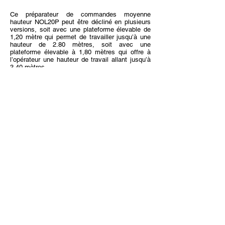
Ce préparateur de commandes moyenne
hauteur NOL20P peut être décliné en plusieurs
versions, soit avec une plateforme élevable de
1,20 mètre qui permet de travailler jusqu’à une
hauteur de 2.80 mètres, soit avec une
plateforme élevable à 1,80 mètres qui offre à
l’opérateur une hauteur de travail allant jusqu’à
3.40 mètres.
Equipé d’un coussin ergonomique réglable
« Liftcomfort », les opérations de picking en
hauteur sont faciles et confortables.
Quatre réglages principaux de performances
s’adaptent aux caristes en fonction de leur
expérience, de leur préférence et en fonction
des tâches à effectuer. Par exemple le mode
ECO peut être activé pour économiser environ 5
à 6 % sur la consommation d'énergie tout en
ralentissant très peu le fonctionnement.
Préparateur de commandes
grande hauteur