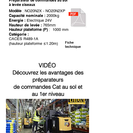
Préparateur de commandes au sol
à levée ciseaux
Modèle
: NO20N2X - NO20N2XP
Capacité nominale :
2000kg
Energie :
Electrique 24V
Hauteur de levée :
765mm
Hauteur plateforme (P)
: 1000 mm
Catégorie :
CACES R489-1A
Fiche
(hauteur plateforme ≤1.20m)
technique
VIDÉO
Découvrez les avantages des
préparateurs
de commandes Cat au sol et
au 1er niveau