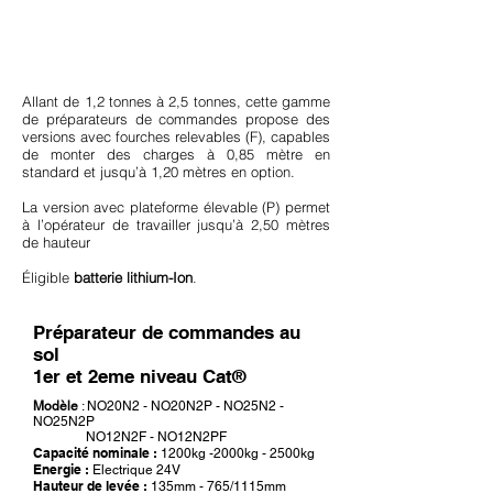
Allant de 1,2 tonnes à 2,5 tonnes, cette gamme
de préparateurs de commandes propose des
versions avec fourches relevables (F), capables
de monter des charges à 0,85 mètre en
standard et jusqu’à 1,20 mètres en option.
La version avec plateforme élevable (P) permet
à l’opérateur de travailler jusqu’à 2,50 mètres
de hauteur
Éligible
batterie lithium-Ion
.
Préparateur de commandes au
sol
1er et 2eme niveau Cat®
Modèle
: NO20N2 - NO20N2P - NO25N2 -
NO25N2P
NO12N2F - NO12N2PF
Capacité nominale :
1200kg -2000kg - 2500kg
Energie :
Electrique 24V
Hauteur de levée :
135mm - 765/1115mm