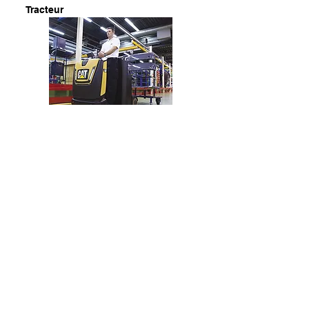
Tracteur
Retour haut de page
Téléchargez notre Guide de
Spécifications Matériels
Toute la gamme des chariots
élévateurs Cat® Lift Trucks