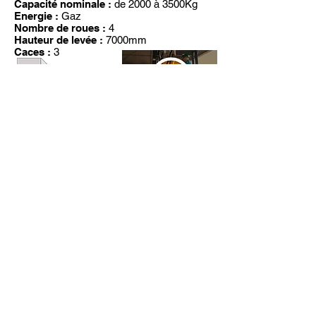
Capacité nominale :
de 2000 à 3500Kg
Energie :
Gaz
Nombre de roues :
4
Hauteur de levée :
7000mm
Caces :
3
Fiche
technique
NOS SERVICES
DEMANDER UN DEVIS
Gamme chariots Diesel
Gamme chariots diesel
Gamme chariots gaz
Gamme chariots électriques
Besoin de pièces détachées
pour votre chariot élévateur Cat® ?