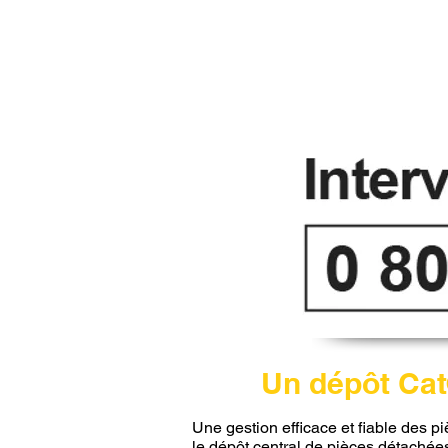
Un dépôt Cat
Une gestion efficace et fiable des p
le dépôt central de pièces détaché