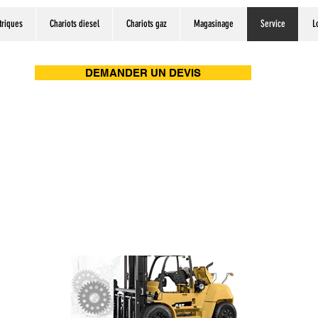
triques
Chariots diesel
Chariots gaz
Magasinage
Service
L
DEMANDER UN DEVIS