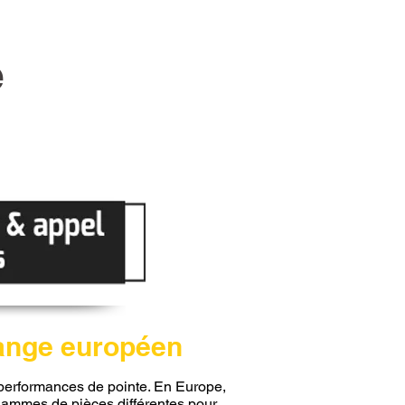
e
hange européen
s performances de pointe. En Europe,
gammes de pièces différentes pour