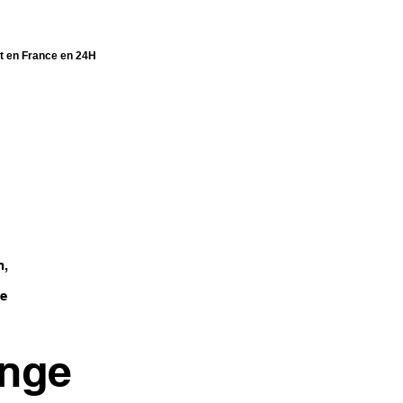
ut en France en 24H
n,
ce
ange