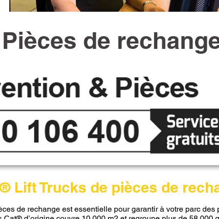
Pièces de rechang
® Lift Trucks de pièces de rec
ièces de rechange est essentielle pour garantir à votre parc de
es Cat® d’origine couvre 10 000 m2 et regroupe plus de 58 000 