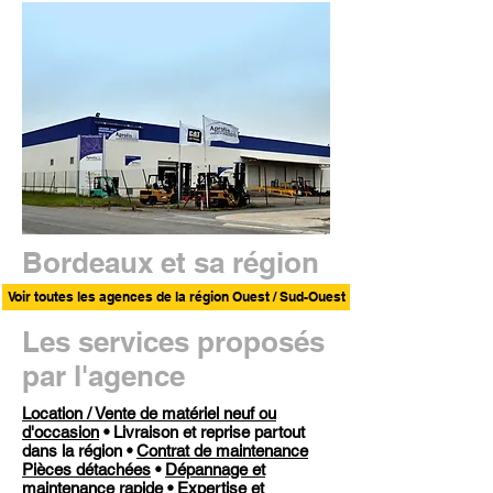
Bordeaux et sa région
Voir toutes les agences de la région Ouest / Sud-Ouest
Les services proposés
par l'agence
Location / Vente de matériel neuf ou
d'occasion
• Livraison et reprise partout
dans la région •
Contrat de maintenance
Pièces détachées
•
Dépannage et
maintenance rapide
•
Expertise et