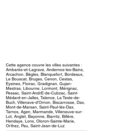
Cette agence couvre les villes suivantes :
Ambarès-et-Lagrave, Andernos-les-Bains,
Arcachon, Bègles, Blanquefort, Bordeaux,
Le Bouscat, Bruges, Cenon, Cestas,
Eysines, Floirac, Gradignan, Gujan-
Mestras, Libourne, Lormont, Mérignac,
Pessac, Saint-AndrE-de-Cubzac, Saint-
Médard-en-Jalles, Talence, La Teste-de-
Buch, Villenave-d'Ornon, Biscarrosse, Dax,
Mont-de-Marsan, Saint-Paul-lès-Dax,
Tarnos, Agen, Marmande, Villeneuve-sur-
Lot, Anglet, Bayonne, Biarritz, Billère,
Hendaye, Lons, Oloron-Sainte-Marie,
Orthez, Pau, Saint-Jean-de-Luz