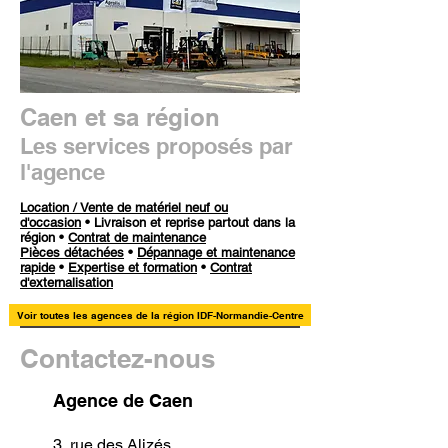
Caen et sa région
Les services proposés par
l'agence
Location / Vente de matériel neuf ou
d'occasion
• Livraison et reprise partout dans la
région •
Contrat de maintenance
Pièces détachées
•
Dépannage et maintenance
rapide
•
Expertise et formation
•
Contrat
d'externalisation
Voir toutes les agences de la région IDF-Normandie-Centre
Contactez-nous
Agence de Caen
3, rue des Alizés