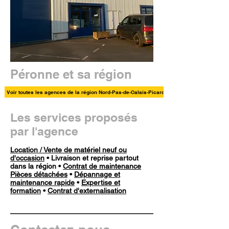
Péronne et sa région
Voir toutes les agences de la région Nord-Pas-de-Calais-Picardie
Les services proposés
par l'agence
Location / Vente de matériel neuf ou
d'occasion
• Livraison et reprise partout
dans la région •
Contrat de maintenance
Pièces détachées
•
Dépannage et
maintenance rapide
•
Expertise et
formation
•
Contrat d'externalisation