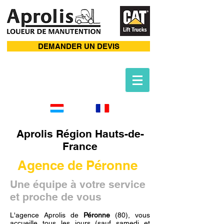
DEMANDER UN DEVIS
Aprolis Région Hauts-de-
France
Agence de Péronne
Une équipe à votre service
et proche de vous
L'agence Aprolis de
Péronne
(80), vous
accueille tous les jours (sauf samedi et