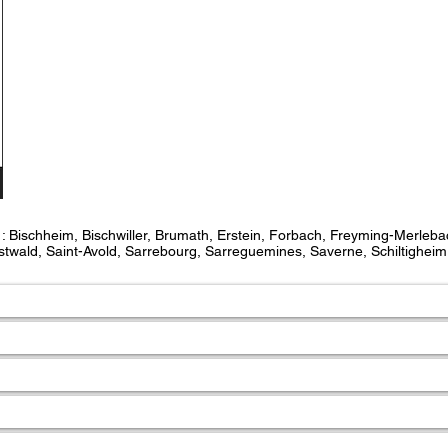
s : Bischheim, Bischwiller, Brumath, Erstein, Forbach, Freyming-Merleb
twald, Saint-Avold, Sarrebourg, Sarreguemines, Saverne, Schiltigheim,