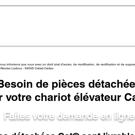
 vous informons que vous avez un droit total d'accès, de modification, de rectification et de sup
e-Nicolas Ledoux - 94046 Créteil Cédex.
Besoin de pièces détaché
 votre chariot élévateur C
Faites votre demande en ligne