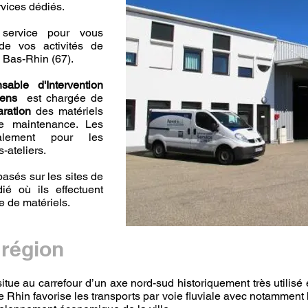
rvices dédiés.
 service pour vous
e vos activités de
e Bas-Rhin (67).
sable d'Intervention
iens
est chargée de
aration
des matériels
e maintenance. Les
galement pour les
-ateliers.
asés sur les sites de
ié où ils effectuent
te de matériels.
 région
situe au carrefour d’un axe nord-sud historiquement très utilisé e
Rhin favorise les transports par voie fluviale avec notamment