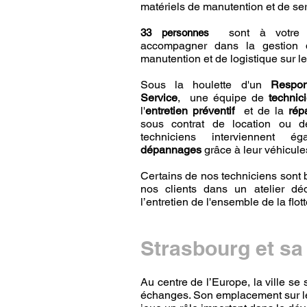
matériels de manutention et de se
sont à votre
33 personnes
accompagner dans la gestion d
manutention et de logistique sur l
Sous la houlette d'un
Respon
Service
, une équipe de
technic
l'
entretien préventif
et de la
rép
sous contrat de location ou d
techniciens interviennent é
dépannages
grâce à leur véhicules
Certains de nos techniciens sont b
nos clients dans un atelier déd
l’entretien de l'ensemble de la flot
Strasbourg et sa
Au centre de l’Europe, la ville se 
échanges. Son emplacement sur le 