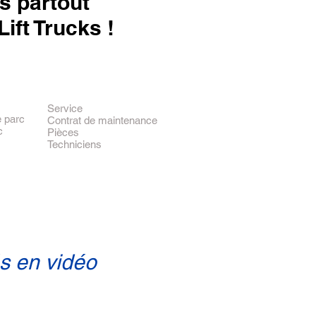
s partout
ift Trucks !
Service
e parc
Contrat de maintenance
c
Pièces
Techniciens
és
en vidéo