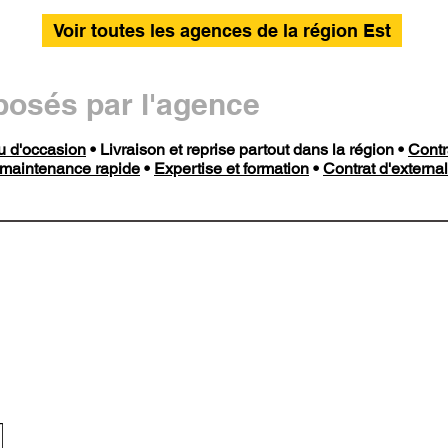
Voir toutes les agences de la région Est
posés par l'agence
ou d'occasion
• Livraison et reprise partout dans la région •
Contr
maintenance rapide
•
Expertise et formation
•
Contrat d'external