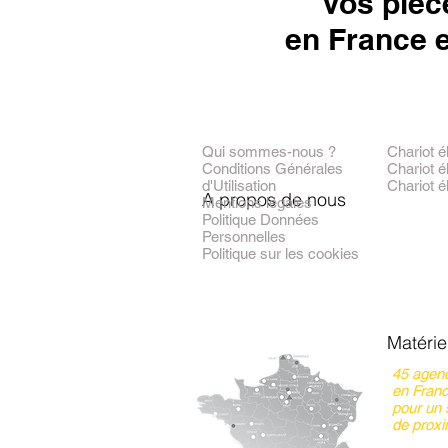
Vos pièc
en France e
Qui sommes-nous ?
Chariot é
Conditions Générales
Chariot é
d'Utilisation
Chariot é
A propos de nous
Mentions légales
Politique Données
Personnelles
Politique sur les cookies
Matérie
45 agen
en Fran
pour un 
de proxi