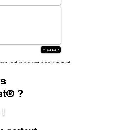
Envoyer
pression des informations nominatives vous concernant.
es
at® ?
 !