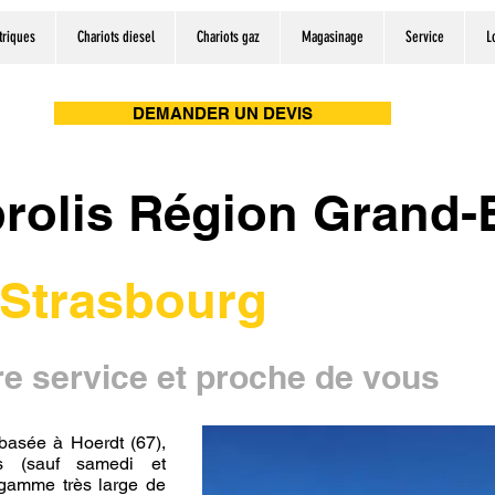
triques
Chariots diesel
Chariots gaz
Magasinage
Service
L
DEMANDER UN DEVIS
rolis Région Grand-
Strasbourg
re service et proche de vous
basée à Hoerdt (67),
rs (sauf samedi et
gamme très large de