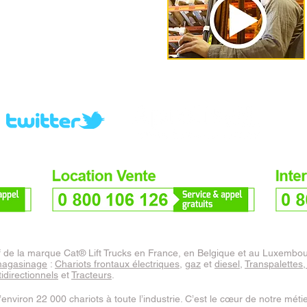
ENCES
f de la marque Cat® Lift Trucks en France, en Belgique et au Luxembo
agasinage
:
Chariots frontaux électriques
,
gaz
et
diesel
,
Transpalettes
,
idirectionnels
et
Tracteurs
.
nviron 22 000 chariots à toute l’industrie. C’est le cœur de notre métier