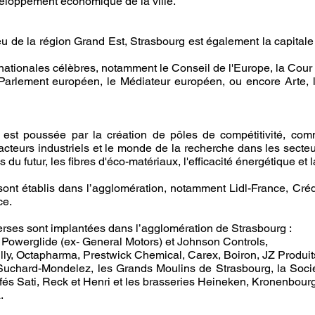
veloppement économique de la ville.
u de la région Grand Est, Strasbourg est également la capitale d
ernationales célèbres, notamment le Conseil de l'Europe, la Cou
rlement européen, le Médiateur européen, ou encore Arte, le
vité est poussée par la création de pôles de compétitivité, c
cteurs industriels et le monde de la recherche dans les secteur
s du futur, les fibres d'éco-matériaux, l'efficacité énergétique et
ont établis dans l’agglomération, notamment Lidl-France, Créd
ce.
verses sont implantées dans l’agglomération de Strasbourg :
 Powerglide (ex- General Motors) et Johnson Controls,
illy, Octapharma, Prestwick Chemical, Carex, Boiron, JZ Produit
 Suchard-Mondelez, les Grands Moulins de Strasbourg, la Soci
 cafés Sati, Reck et Henri et les brasseries Heineken, Kronenbour
.