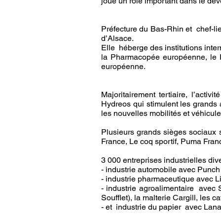
joue un rôle important dans le dé
Préfecture du Bas-Rhin et chef-lie
d’Alsace.
Elle héberge des institutions int
la Pharmacopée européenne, le Pa
européenne.
Majoritairement tertiaire, l’acti
Hydreos qui stimulent les grands a
les nouvelles mobilités et véhicule
Plusieurs grands sièges sociaux s
France, Le coq sportif, Puma Fran
3 000 entreprises industrielles di
- industrie automobile avec Punch
- industrie pharmaceutique avec L
- industrie agroalimentaire avec
Soufflet), la malterie Cargill, les
- et industrie du papier avec Lana